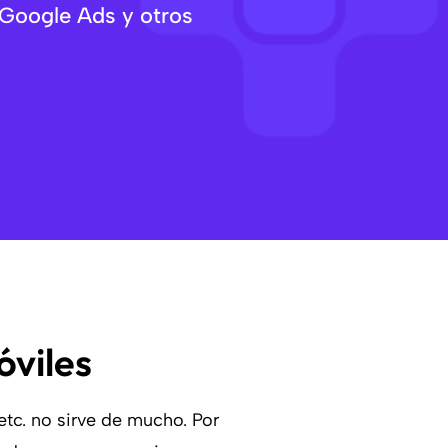
Google Ads y otros
óviles
etc. no sirve de mucho. Por