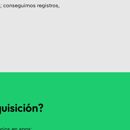
; conseguimos registros,
quisición?
rios en apps: