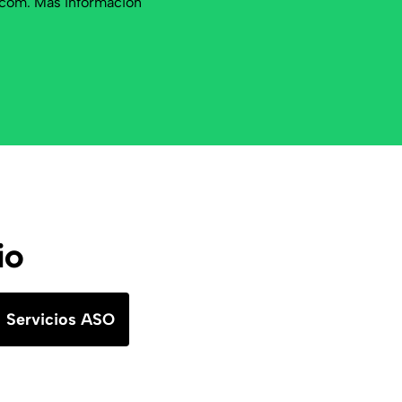
.com
. Más información
io
Servicios ASO