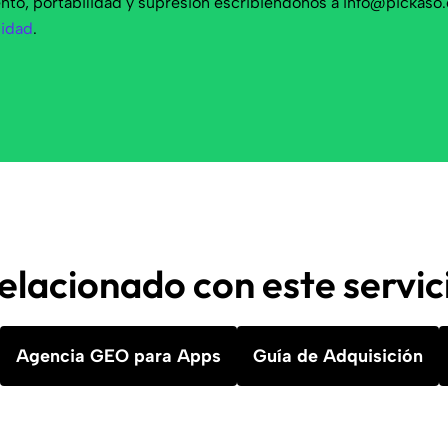
ento, portabilidad y supresión escribiéndonos a
info@pickaso
cidad
.
elacionado con este servic
Agencia GEO para Apps
Guía de Adquisición