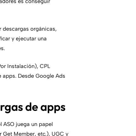
ladores es conseguir
ar descargas orgánicas,
icar y ejecutar una
s.
r Instalación), CPL
 de apps. Desde Google Ads
argas de apps
el ASO juega un papel
er Get Member, etc.), UGC y