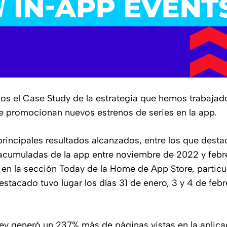
mos el Case Study de la estrategia que hemos trabaja
e promocionan nuevos estrenos de series en la app.
incipales resultados alcanzados, entre los que desta
acumuladas de la app entre noviembre de 2022 y febr
n en la sección Today de la Home de App Store, particu
 destacado tuvo lugar los días 31 de enero, 3 y 4 de feb
ey generó un 237% más de páginas vistas en la aplicac