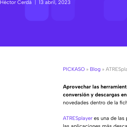
Héctor Cerdà
13 abril, 2023
PICKASO
»
Blog
»
ATRESpla
Aprovechar las herramienta
conversión y descargas en
novedades dentro de la fich
ATRESplayer
es una de las 
las aplicaciones más desca