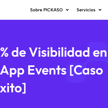
Sobre PICKASO
Servicios
 de Visibilidad en
-App Events [Caso
xito]