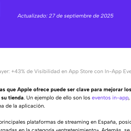
Actualizado: 27 de septiembre de 2025
yer: +43% de Visibilidad en App Store con In-App Eve
s que Apple ofrece puede ser clave para mejorar los 
 su tienda
. Un ejemplo de ello son los
eventos in-app
,
a de la aplicación.
principales plataformas de streaming en España, posi
rgadas en la categoría «entretenimiento». Además, se