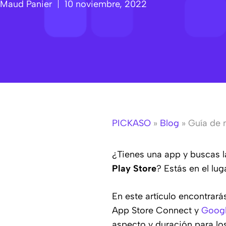
Maud Panier
10 noviembre, 2022
PICKASO
»
Blog
»
Guía de 
¿Tienes una app y buscas 
Play Store
? Estás en el lug
En este artículo encontrará
App Store Connect y
Googl
aspecto y duración para lo