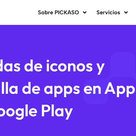
Sobre PICKASO
Servicios
as de iconos y
lla de apps en App
oogle Play