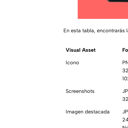
En esta tabla, encontrarás
Visual Asset
F
Icono
P
32
10
Screenshots
JP
32
Imagen destacada
JP
24
No