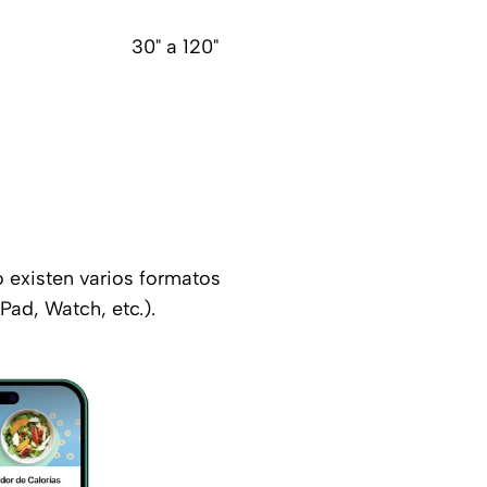
30" a 120"
o existen varios formatos
ad, Watch, etc.).