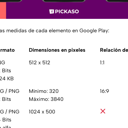
 las medidas de cada elemento en Google Play:
ormato
Dimensiones en pixeles
Relación d
NG
512 x 512
1:1
 Bits
24 KB
G / PNG
Mínimo: 320
16:9
 Bits
Máximo: 3840
G / PNG
1024 x 500
 Bits
 alfa