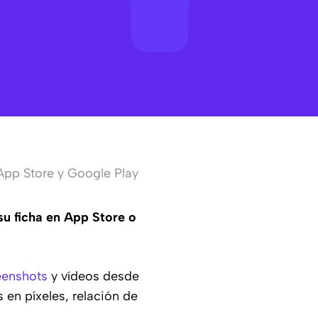
App Store y Google Play
su ficha en App Store o
eenshots
y vídeos desde
 en píxeles, relación de