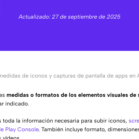
Actualizado: 27 de septiembre de 2025
medidas de iconos y capturas de pantalla de apps en 
las
medidas o formatos de los elementos visuales de 
ar indicado.
s toda la información necesaria para subir iconos,
scr
e Play Console
. También incluye formato, dimensiones
s vídeos.